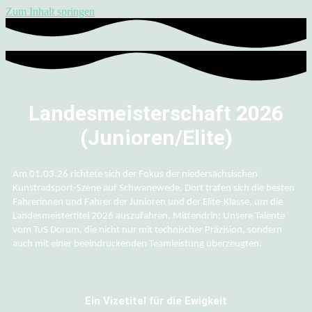
Zum Inhalt springen
Landesmeisterschaft 2026
(Junioren/Elite)
Am 01.03.26
richtete sich der Fokus der niedersächsi
schen
Kunstradsport-Szene auf Schwa
newede. Dort trafen sich die besten
Fah
rerinnen und Fahrer der Junioren und der
Elite-Klasse, um die
Landesmeistertitel
2026 auszufahren. Mittendrin: Unsere
Talente
vom TuS Dorum, die nicht nur
mit technischer Präzision, sondern
auch
mit einer beeindruckenden Teamleistung
überzeugten.
Ein Vizetitel für die Ewigkeit