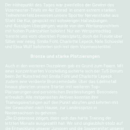
Der Höhepunkt des Tages war zweifellos der Gewinn des
Vizemeister-Titels im 4er Einrad. In einem extrem starken
Teilnehmerfeld bewiesen unsere Sportler Nervenstärke aus
Stahl. Die Kür, gespickt mit schwierigen Halteübungen
und flüssigen Übergängen, wurde von den Wertungsrichtern
mit hohen Punktzahlen belohnt. Nur ein Wimpernschlag
trennte uns vom obersten Podestplatz, doch die Freude über
Silber war riesig. Smilla Föhl, Charlotte Lepeck, Nele Schüssler
und Elisa Wulf belohnten sich mit dem Vizemeistertitel.
Bronze und starke Platzierungen
Auch in den weiteren Disziplinen gab es Grund zum Feiern. Mit
einer konzentrierten Vorstellung sicherte sich der TuS Dorum
beim 2er Kunstrad mit Smilla Föhl und Charlotte Lepeck
zudem eine verdiente Bronzemedaille. Über das Edelmetall
hinaus glänzten unsere Starter mit weiteren Top-
Platzierungen und persönlichen Bestleistungen. Besonders
erfreulich: Alle mitgereisten Aktiven konnten ihre
Trainingsleistungen auf den Punkt abrufen und kehrten mit
der Gewissheit nach Hause, zur Landesspitze in
Niedersachsen zu gehören.
„Die Ergebnisse zeigen, dass sich das harte Training der
letzten Monate ausgezahlt hat. Wir sind unglaublich stolz auf
die Entwicklung unserer Junioren und die Souveränität unserer