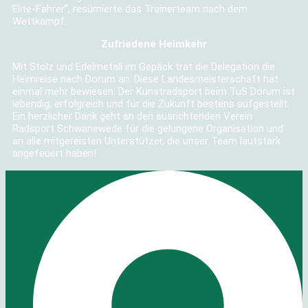
Elite-Fahrer“, resümierte das Trainerteam nach dem
Wettkampf.
Zufriedene Heimkehr
Mit Stolz und Edelmetall im Gepäck trat die Delegation die
Heimreise nach Dorum an. Diese Landesmeisterschaft hat
einmal mehr bewiesen: Der Kunstradsport beim TuS Dorum ist
lebendig, erfolgreich und für die Zukunft bestens aufgestellt.
Ein herzlicher Dank geht an den ausrichtenden Verein
Radsport Schwanewede für die gelungene Organisation und
an alle mitgereisten Unterstützer, die unser Team lautstark
angefeuert haben!