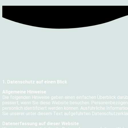
1. Datenschutz auf einen Blick
Allgemeine Hinweise
Die folgenden Hinweise geben einen einfachen Überblick darü
passiert, wenn Sie diese Website besuchen. Personenbezogene
persönlich identifiziert werden können. Ausführliche Inform
Sie unserer unter diesem Text aufgeführten Datenschutzerklä
Datenerfassung auf dieser Website