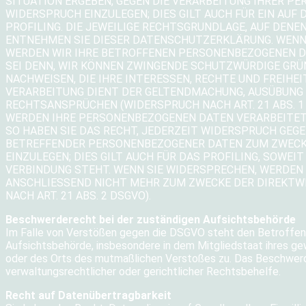
SITUATION ERGEBEN, GEGEN DIE VERARBEITUNG IHRER 
WIDERSPRUCH EINZULEGEN; DIES GILT AUCH FÜR EIN AU
PROFILING. DIE JEWEILIGE RECHTSGRUNDLAGE, AUF DENE
ENTNEHMEN SIE DIESER DATENSCHUTZERKLÄRUNG. WENN 
WERDEN WIR IHRE BETROFFENEN PERSONENBEZOGENEN DA
SEI DENN, WIR KÖNNEN ZWINGENDE SCHUTZWÜRDIGE GRÜ
NACHWEISEN, DIE IHRE INTERESSEN, RECHTE UND FREIHE
VERARBEITUNG DIENT DER GELTENDMACHUNG, AUSÜBUNG 
RECHTSANSPRÜCHEN (WIDERSPRUCH NACH ART. 21 ABS. 1 
WERDEN IHRE PERSONENBEZOGENEN DATEN VERARBEITET,
SO HABEN SIE DAS RECHT, JEDERZEIT WIDERSPRUCH GEGE
BETREFFENDER PERSONENBEZOGENER DATEN ZUM ZWECK
EINZULEGEN; DIES GILT AUCH FÜR DAS PROFILING, SOWEI
VERBINDUNG STEHT. WENN SIE WIDERSPRECHEN, WERDE
ANSCHLIESSEND NICHT MEHR ZUM ZWECKE DER DIREKT
NACH ART. 21 ABS. 2 DSGVO).
Beschwerderecht bei der zuständigen Aufsichtsbehörde
Im Falle von Verstößen gegen die DSGVO steht den Betroffen
Aufsichtsbehörde, insbesondere in dem Mitgliedstaat ihres gew
oder des Orts des mutmaßlichen Verstoßes zu. Das Beschwer
verwaltungsrechtlicher oder gerichtlicher Rechtsbehelfe.
Recht auf Datenübertragbarkeit