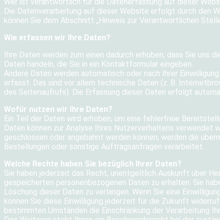
Wer ist verantwortlich für die Datenerfassung auf dieser Webs
Die Datenverarbeitung auf dieser Website erfolgt durch den 
können Sie dem Abschnitt „Hinweis zur Verantwortlichen Stell
Wie erfassen wir Ihre Daten?
Ihre Daten werden zum einen dadurch erhoben, dass Sie uns dies
Daten handeln, die Sie in ein Kontaktformular eingeben.
Andere Daten werden automatisch oder nach Ihrer Einwilligu
erfasst. Das sind vor allem technische Daten (z. B. Internetbr
des Seitenaufrufs). Die Erfassung dieser Daten erfolgt automa
Wofür nutzen wir Ihre Daten?
Ein Teil der Daten wird erhoben, um eine fehlerfreie Bereitste
Daten können zur Analyse Ihres Nutzerverhaltens verwendet w
geschlossen oder angebahnt werden können, werden die überm
Bestellungen oder sonstige Auftragsanfragen verarbeitet.
Welche Rechte haben Sie bezüglich Ihrer Daten?
Sie haben jederzeit das Recht, unentgeltlich Auskunft über H
gespeicherten personenbezogenen Daten zu erhalten. Sie habe
Löschung dieser Daten zu verlangen. Wenn Sie eine Einwilligung
können Sie diese Einwilligung jederzeit für die Zukunft widerr
bestimmten Umständen die Einschränkung der Verarbeitung Ih
Des Weiteren steht Ihnen ein Beschwerderecht bei der zustän