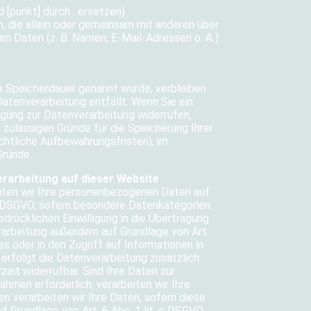
d [punkt] durch . ersetzen)
on, die allein oder gemeinsam mit anderen über
 Daten (z. B. Namen, E-Mail-Adressen o. Ä.)
re Speicherdauer genannt wurde, verbleiben
atenverarbeitung entfällt. Wenn Sie ein
gung zur Datenverarbeitung widerrufen,
 zulässigen Gründe für die Speicherung Ihrer
htliche Aufbewahrungsfristen); im
Gründe.
rarbeitung auf dieser
Website
beiten wir Ihre personenbezogenen Daten auf
t. a DSGVO, sofern besondere Datenkategorien
sdrücklichen Einwilligung in die Übertragung
rarbeitung außerdem auf Grundlage von Art.
es oder in den Zugriff auf Informationen in
n, erfolgt die Datenverarbeitung zusätzlich
zeit widerrufbar. Sind Ihre Daten zur
hmen erforderlich, verarbeiten wir Ihre
en verarbeiten wir Ihre Daten, sofern diese
uf Grundlage von Art. 6 Abs. 1 lit. c DSGVO.