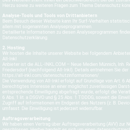
Hierzu sowie zu weiteren Fragen zum Thema Datenschutz könne
Analyse-Tools und Tools von Drittanbietern
Beim Besuch dieser Website kann Ihr Surf-Verhalten statistis
allem mit sogenannten Analyseprogrammen.
Detaillierte Informationen zu diesen Analyseprogrammen finden
Datenschutzerklärung.
2. Hosting
Wir hosten die Inhalte unserer Website bei folgendem Anbieter
All-Inkl
Anbieter ist die ALL-INKL.COM – Neue Medien Münnich, Inh. 
Friedersdorf (nachfolgend All-Inkl). Details entnehmen Sie der
https://all-inkl.com/datenschutzinformationen/.
Die Verwendung von All-Inkl erfolgt auf Grundlage von Art. 6 Ab
berechtigtes Interesse an einer möglichst zuverlässigen Darst
entsprechende Einwilligung abgefragt wurde, erfolgt die Verarb
6 Abs. 1 lit. a DSGVO und § 25 Abs. 1 TDDDG, soweit die Einwi
Zugriff auf Informationen im Endgerät des Nutzers (z. B. Devi
umfasst. Die Einwilligung ist jederzeit widerrufbar.
Auftragsverarbeitung
Wir haben einen Vertrag über Auftragsverarbeitung (AVV) zur
geschlossen. Hierbei handelt es sich um einen datenschutzrech