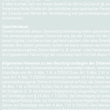
E-Mail: kontakt [at] tus-dorum [punkt] de (Bitte [at] durch @ un
Verantwortliche Stelle ist die natürliche oder juristische Pers
die Zwecke und Mittel der Verarbeitung von personenbezogenen
entscheidet.
Speicherdauer
Soweit innerhalb dieser Datenschutzerklärung keine spezielle
Ihre personenbezogenen Daten bei uns, bis der Zweck für die D
berechtigtes Löschersuchen geltend machen oder eine Einwilli
werden Ihre Daten gelöscht, sofern wir keine anderen rechtlich
personenbezogenen Daten haben (z. B. steuer- oder handelsrec
letztgenannten Fall erfolgt die Löschung nach Fortfall dieser 
Allgemeine Hinweise zu den Rechtsgrundlagen der Datenve
Sofern Sie in die Datenverarbeitung eingewilligt haben, verar
Grundlage von Art. 6 Abs. 1 lit. a DSGVO bzw. Art. 9 Abs. 2 li
nach Art. 9 Abs. 1 DSGVO verarbeitet werden. Im Falle einer au
personenbezogener Daten in Drittstaaten erfolgt die Datenve
49 Abs. 1 lit. a DSGVO. Sofern Sie in die Speicherung von Cooki
Ihr Endgerät (z. B. via Device-Fingerprinting) eingewilligt habe
auf Grundlage von § 25 Abs. 1 TDDDG. Die Einwilligung ist jeder
Vertragserfüllung oder zur Durchführung vorvertraglicher Maßna
Daten auf Grundlage des Art. 6 Abs. 1 lit. b DSGVO. Des Weiter
zur Erfüllung einer rechtlichen Verpflichtung erforderlich sind a