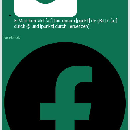
E-Mail: kontakt [at] tus-dorum [punkt] de (Bitte [at]
durch @ und [punkt] durch . ersetzen)
Facebook