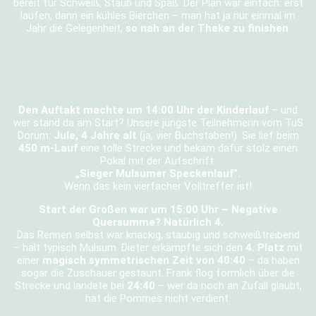
bereit für Schweiß, Staub und Spaß. Der Plan war einfach: erst
laufen, dann ein kühles Bierchen – man hat ja nur einmal im
Jahr die Gelegenheit,
so nah an der Theke zu finishen
.
Den Auftakt machte um 14:00 Uhr der Kinderlauf
– und
wer stand da am Start? Unsere jüngste Teilnehmerin vom TuS
Dorum:
Jule, 4 Jahre alt
(ja, vier Buchstaben!). Sie lief beim
450 m-Lauf
eine tolle Strecke und bekam dafür stolz einen
Pokal mit der Aufschrift:
„Sieger Mulsumer Speckenlauf“.
Wenn das kein vierfacher Volltreffer ist!
Start der Großen war um 15:00 Uhr – Negative
Quersumme? Natürlich 4.
Das Rennen selbst war knackig, staubig und schweißtreibend
– halt typisch Mulsum. Dieter erkämpfte sich den
4. Platz
mit
einer
magisch symmetrischen Zeit von 40:40
– da haben
sogar die Zuschauer gestaunt. Frank flog förmlich über die
Strecke und landete bei
24:40
– wer da noch an Zufall glaubt,
hat die Pommes nicht verdient.