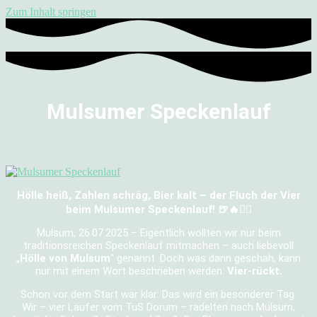
Zum Inhalt springen
Mulsumer Speckenlauf
Hölle heiß, Zahlen schräg, Bier kalt – der Fluch der Vier
beim Mulsumer Speckenlauf! 🍺🔥🏃‍♂️
Mulsum, 26.07.2025 – Eigentlich wollten wir nur beim
traditionsreichen Speckenlauf mitmachen – auch liebevoll
„
Hölle von Mulsum
“ genannt. Doch was dann geschah, kann
nur mit einem Wort beschrieben werden:
Vier-rückt.
Schon vor dem Start war klar: Das wird ein besonderer Tag.
Wir – vier Läufer vom TuS Dorum – radelten nach Mulsum,