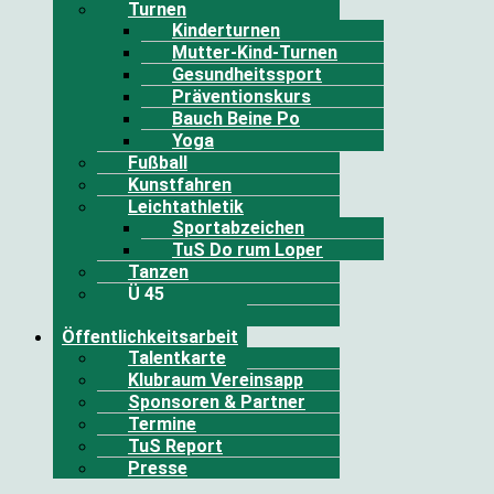
Turnen
Kinderturnen
Mutter-Kind-Turnen
Gesundheitssport
Präventionskurs
Bauch Beine Po
Yoga
Fußball
Kunstfahren
Leichtathletik
Sportabzeichen
TuS Do rum Loper
Tanzen
Ü 45
Volleyball
Öffentlichkeitsarbeit
Talentkarte
Klubraum Vereinsapp
Sponsoren & Partner
Termine
TuS Report
Presse