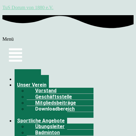
TuS Dorum von 1880 e.V.
Menü
Aktuelles
Unser Verein
Vorstand
Geschäftsstelle
Mitgliedsbeiträge
Downloadbereich
Kontakt
Sportliche Angebote
Übungsleiter
Badminton